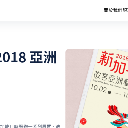
關於我們
服
數
內
018 亞洲
數
的新加坡月時舉辦一系列展覽、表