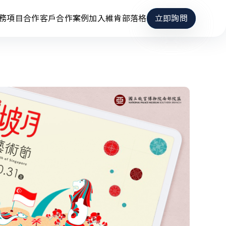
務項目
合作客戶
合作案例
加入維肯
部落格
立即詢問
立即詢問
位媒體
容企劃
據整合